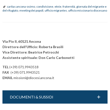
Popoli”
caritas ancona-osimo
,
condivisione
,
etnie
,
fraternità
,
giornata del migrante e
del rifugiato
,
meeting dei popoli
,
ufficio migrantes
,
ufficio missionario diocesano
con
famiglie
e
bambini
P
provenienti
o
Via Pio II, 60121 Ancona
da
s
Direttore dell'Ufficio: Roberta Brasili
tutto
Vice Direttore: Beatrice Petrocchi
t
il
Assistente spirituale: Don Carlo Carbonetti
N
mondo
a
TEL
(+39) 071.9943518
v
FAX
(+39) 071.9943521
EMAIL
missioni@diocesi.ancona.it
i
g
a
DOCUMENTI & SUSSIDI
t
i