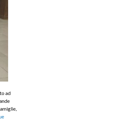
to ad
rande
famiglie,
ue