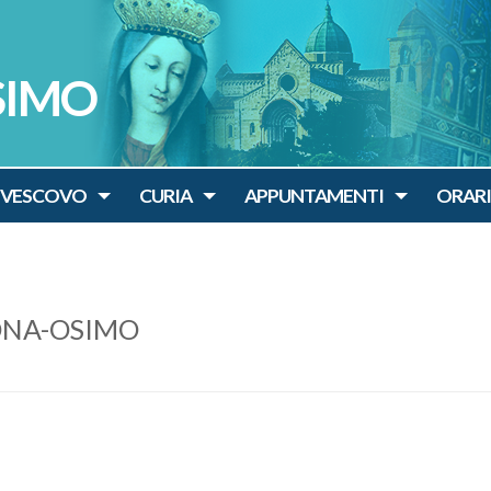
SIMO
IVESCOVO
CURIA
APPUNTAMENTI
ORARI
ONA-OSIMO