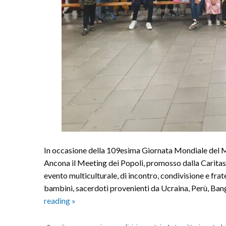
In occasione della 109esima Giornata Mondiale del M
Ancona il Meeting dei Popoli, promosso dalla Caritas,
evento multiculturale, di incontro, condivisione e frate
bambini, sacerdoti provenienti da Ucraina, Perù, Bang
“Meeting
reading
»
dei
Popoli”