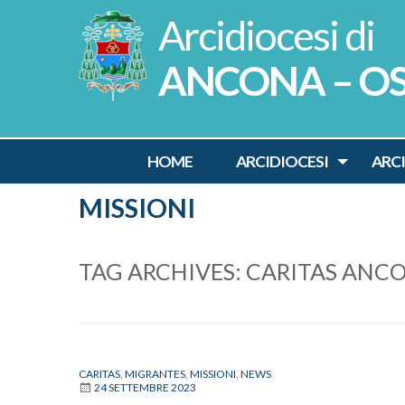
Skip
to
content
ANCONA – O
HOME
ARCIDIOCESI
ARC
MISSIONI
TAG ARCHIVES:
CARITAS ANC
CARITAS
,
MIGRANTES
,
MISSIONI
,
NEWS
24 SETTEMBRE 2023