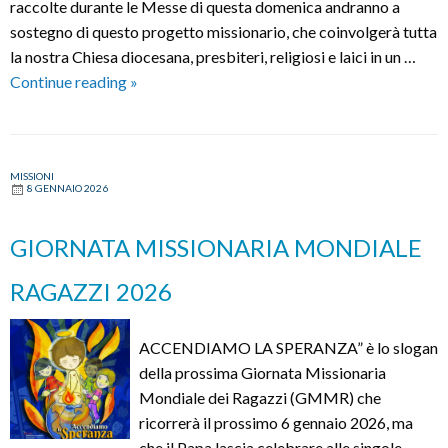
raccolte durante le Messe di questa domenica andranno a
sostegno di questo progetto missionario, che coinvolgerà tutta
la nostra Chiesa diocesana, presbiteri, religiosi e laici in un …
QUARESIMA
Continue reading
»
DI
FRATERNITÀ
MISSIONI
8 GENNAIO 2026
GIORNATA MISSIONARIA MONDIALE
RAGAZZI 2026
ACCENDIAMO LA SPERANZA” è lo slogan
della prossima Giornata Missionaria
Mondiale dei Ragazzi (GMMR) che
ricorrerà il prossimo 6 gennaio 2026, ma
che il Papa lascia celebrare alle singole