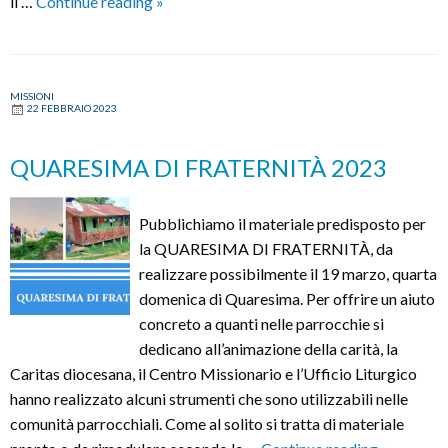
“Missione
il …
Continue reading
»
Brasile”:
testimonianze
e
MISSIONI
laboratori
22 FEBBRAIO 2023
sull’esperienza
in
QUARESIMA DI FRATERNITÀ 2023
Amazzonia
Pubblichiamo il materiale predisposto per
la QUARESIMA DI FRATERNITÀ, da
realizzare possibilmente il 19 marzo, quarta
domenica di Quaresima. Per offrire un aiuto
concreto a quanti nelle parrocchie si
dedicano all’animazione della carità, la
Caritas diocesana, il Centro Missionario e l’Ufficio Liturgico
hanno realizzato alcuni strumenti che sono utilizzabili nelle
comunità parrocchiali. Come al solito si tratta di materiale
QUARES