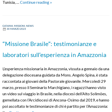
“Meeting
Tunisia, …
Continue reading
»
dei
Popoli”
con
GIOVANI
,
MISSIONI
,
NEWS
famiglie
30 MARZO 2023
e
bambini
“Missione Brasile”: testimonianze e
provenienti
da
laboratori sull’esperienza in Amazzonia
tutto
il
L’esperienza missionaria in Amazzonia, vissuta a gennaio da una
mondo
delegazione diocesana guidata da Mons. Angelo Spina, è stata
raccontata ai giovani della Pastorale giovanile. Mercoledì 29
marzo, presso il Seminario Marchigiano, i ragazzi hanno visto
un video sul viaggio in Brasile, nella diocesi dell’Alto Solimões,
gemellata con l’Arcidiocesi di Ancona-Osimo dal 2019, e hanno
poi ascoltato le testimonianze di chi è partito per l’Amazzonia: