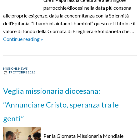
parrocchie/diocesi nella data più consona
alle proprie esigenze, data la concomitanza con la Solennità
dell’Epifania. “I bambini aiutano i bambini” questo è il titolo e il
valore di fondo della Giornata di Preghiera e Solidarietà che …
GIORNATA
Continue reading
»
MISSIONARIA
MONDIALE
RAGAZZI
MISSIONI
,
NEWS
2026
17 OTTOBRE 2025
Veglia missionaria diocesana:
“Annunciare Cristo, speranza tra le
genti”
Per la Giornata Missionaria Mondiale