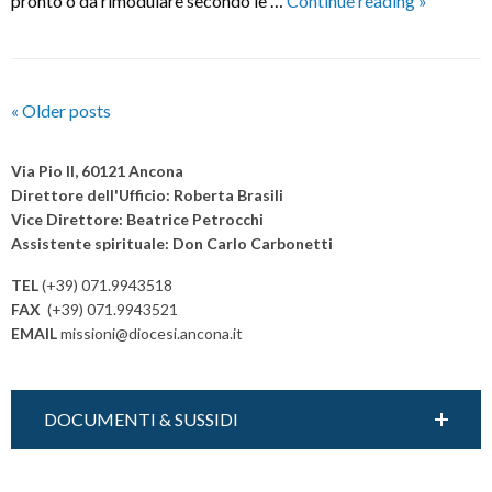
pronto o da rimodulare secondo le …
Continue reading
»
DI
FRATER
2023
P
«
Older posts
o
s
Via Pio II, 60121 Ancona
t
Direttore dell'Ufficio: Roberta Brasili
Vice Direttore: Beatrice Petrocchi
N
Assistente spirituale: Don Carlo Carbonetti
a
v
TEL
(+39) 071.9943518
i
FAX
(+39) 071.9943521
EMAIL
missioni@diocesi.ancona.it
g
a
t
DOCUMENTI & SUSSIDI
i
o
n