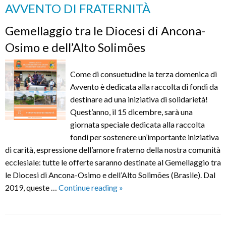
AVVENTO DI FRATERNITÀ
quattro
seminarist
Gemellaggio tra le Diocesi di Ancona-
dell’Alto
Osimo e dell’Alto Solimões
Solimões
Come di consuetudine la terza domenica di
Avvento è dedicata alla raccolta di fondi da
destinare ad una iniziativa di solidarietà!
Quest’anno, il 15 dicembre, sarà una
giornata speciale dedicata alla raccolta
fondi per sostenere un’importante iniziativa
di carità, espressione dell’amore fraterno della nostra comunità
ecclesiale: tutte le offerte saranno destinate al Gemellaggio tra
le Diocesi di Ancona-Osimo e dell’Alto Solimões (Brasile). Dal
AVVENTO
2019, queste …
Continue reading
»
DI
FRATERNITÀ