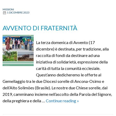
banc
MISSIONI
per
1 DICEMBRE 2023
tutte
le
AVVENTO DI FRATERNITÀ
genti
La terza domenica di Avvento (17
dicembre) è destinata, per tradizione, alla
raccolta di fondi da destinare ad una
iniziativa di solidarietà, espressione della
carità di tutta la comunità ecclesiale.
Quest’anno dedicheremo le offerte al
Gemellaggio tra le due Diocesi sorelle di Ancona-Osimo e
dell’Alto Solimões (Brasile). Le nostre due Chiese sorelle, dal
2019, camminano insieme nell’ascolto della Parola del Signore,
AVVENTO
della preghiera e della …
Continue reading
»
DI
FRATERNITÀ