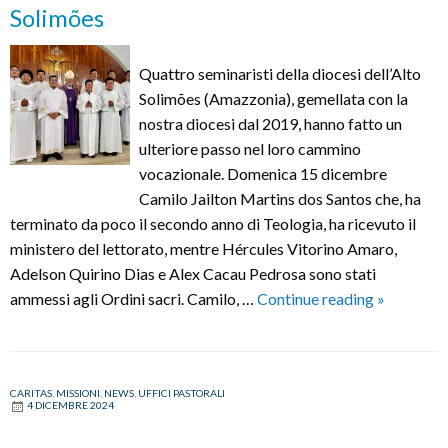
Solimões
Quattro seminaristi della diocesi dell’Alto
Solimões (Amazzonia), gemellata con la
nostra diocesi dal 2019, hanno fatto un
ulteriore passo nel loro cammino
vocazionale. Domenica 15 dicembre
Camilo Jailton Martins dos Santos che, ha
terminato da poco il secondo anno di Teologia, ha ricevuto il
ministero del lettorato, mentre Hércules Vitorino Amaro,
Adelson Quirino Dias e Alex Cacau Pedrosa sono stati
Lettorato
ammessi agli Ordini sacri. Camilo, …
Continue reading
»
e
ammissio
agli
CARITAS
,
MISSIONI
,
NEWS
,
UFFICI PASTORALI
Ordini
4 DICEMBRE 2024
sacri
per