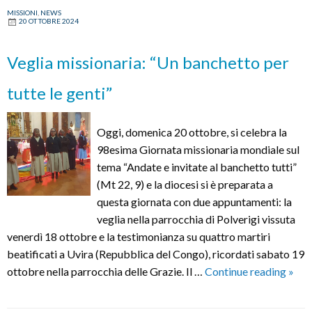
MISSIONI
,
NEWS
20 OTTOBRE 2024
Veglia missionaria: “Un banchetto per
tutte le genti”
Oggi, domenica 20 ottobre, si celebra la
98esima Giornata missionaria mondiale sul
tema “Andate e invitate al banchetto tutti”
(Mt 22, 9) e la diocesi si è preparata a
questa giornata con due appuntamenti: la
veglia nella parrocchia di Polverigi vissuta
venerdì 18 ottobre e la testimonianza su quattro martiri
beatificati a Uvira (Repubblica del Congo), ricordati sabato 19
Vegl
ottobre nella parrocchia delle Grazie. Il …
Continue reading
»
missi
“Un