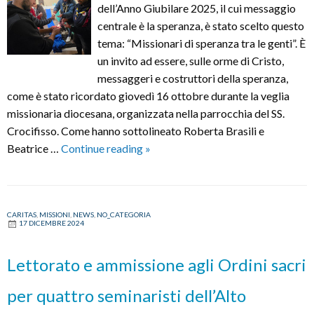
dell’Anno Giubilare 2025, il cui messaggio
centrale è la speranza, è stato scelto questo
tema: “Missionari di speranza tra le genti”. È
un invito ad essere, sulle orme di Cristo,
messaggeri e costruttori della speranza,
come è stato ricordato giovedì 16 ottobre durante la veglia
missionaria diocesana, organizzata nella parrocchia del SS.
Crocifisso. Come hanno sottolineato Roberta Brasili e
Veglia
Beatrice …
Continue reading
»
missionaria
diocesana:
“Annunciare
CARITAS
,
MISSIONI
,
NEWS
,
NO_CATEGORIA
Cristo,
17 DICEMBRE 2024
speranza
tra
Lettorato e ammissione agli Ordini sacri
le
genti”
per quattro seminaristi dell’Alto