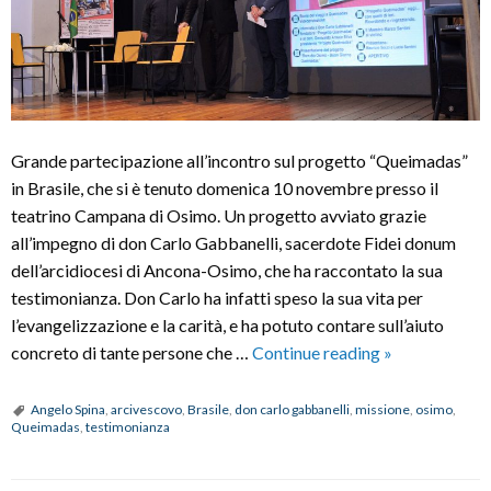
Grande partecipazione all’incontro sul progetto “Queimadas”
in Brasile, che si è tenuto domenica 10 novembre presso il
teatrino Campana di Osimo. Un progetto avviato grazie
all’impegno di don Carlo Gabbanelli, sacerdote Fidei donum
dell’arcidiocesi di Ancona-Osimo, che ha raccontato la sua
testimonianza. Don Carlo ha infatti speso la sua vita per
l’evangelizzazione e la carità, e ha potuto contare sull’aiuto
Progetto
concreto di tante persone che …
Continue reading
»
“Queimadas”
in
Angelo Spina
,
arcivescovo
,
Brasile
,
don carlo gabbanelli
,
missione
,
osimo
,
Queimadas
,
testimonianza
Brasile:
dalla
missione