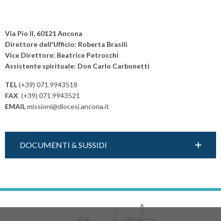
alla
P
testimonianza
o
Via Pio II, 60121 Ancona
s
Direttore dell'Ufficio: Roberta Brasili
Vice Direttore: Beatrice Petrocchi
t
Assistente spirituale: Don Carlo Carbonetti
N
a
TEL
(+39) 071.9943518
v
FAX
(+39) 071.9943521
EMAIL
missioni@diocesi.ancona.it
i
g
a
DOCUMENTI & SUSSIDI
t
i
o
n