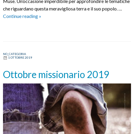
Muse. Un’occasione imperdibile per approfondire le tematiche
che riguardano questa meravigliosa terra e il suo popolo. …
“Amazzonia,
Continue reading
»
anima
del
pianeta”:
incontro
con
NO_CATEGORIA
1 OTTOBRE 2019
il
vescovo
Ottobre missionario 2019
Adolfo
Zon
Pereira