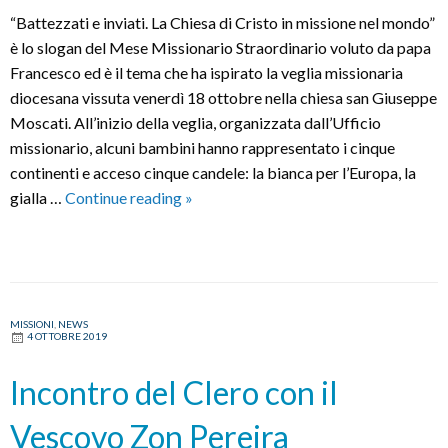
“Battezzati e inviati. La Chiesa di Cristo in missione nel mondo”
è lo slogan del Mese Missionario Straordinario voluto da papa
Francesco ed è il tema che ha ispirato la veglia missionaria
diocesana vissuta venerdì 18 ottobre nella chiesa san Giuseppe
Moscati. All’inizio della veglia, organizzata dall’Ufficio
missionario, alcuni bambini hanno rappresentato i cinque
continenti e acceso cinque candele: la bianca per l’Europa, la
Veglia
gialla …
Continue reading
»
missionaria
diocesana:
“Battezzati
e
inviati”
MISSIONI
,
NEWS
4 OTTOBRE 2019
Incontro del Clero con il
Vescovo Zon Pereira