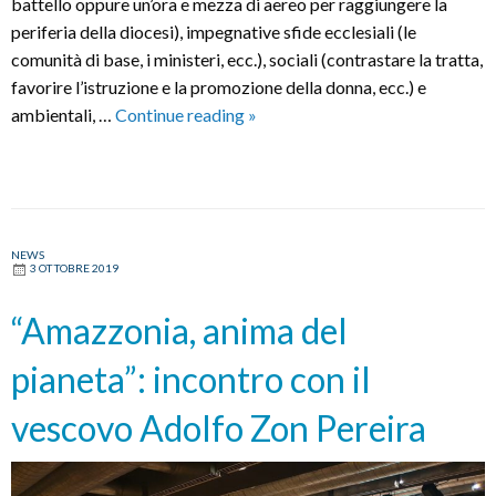
battello oppure un’ora e mezza di aereo per raggiungere la
periferia della diocesi), impegnative sfide ecclesiali (le
comunità di base, i ministeri, ecc.), sociali (contrastare la tratta,
favorire l’istruzione e la promozione della donna, ecc.) e
Incontro
ambientali, …
Continue reading
»
del
Clero
con
il
Vescovo
NEWS
3 OTTOBRE 2019
Zon
Pereira
“Amazzonia, anima del
pianeta”: incontro con il
vescovo Adolfo Zon Pereira