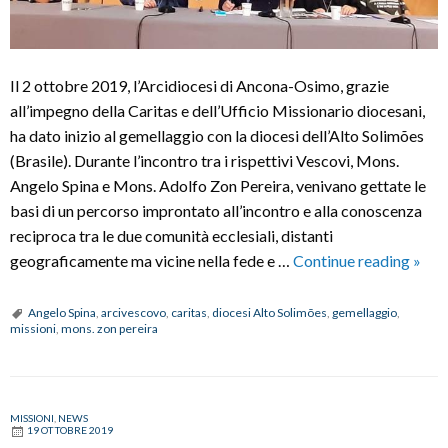
Il 2 ottobre 2019, l’Arcidiocesi di Ancona-Osimo, grazie
all’impegno della Caritas e dell’Ufficio Missionario diocesani,
ha dato inizio al gemellaggio con la diocesi dell’Alto Solimões
(Brasile). Durante l’incontro tra i rispettivi Vescovi, Mons.
Angelo Spina e Mons. Adolfo Zon Pereira, venivano gettate le
basi di un percorso improntato all’incontro e alla conoscenza
reciproca tra le due comunità ecclesiali, distanti
Con
geograficamente ma vicine nella fede e …
Continue reading
»
l’Am
nel
Angelo Spina
,
arcivescovo
,
caritas
,
diocesi Alto Solimões
,
gemellaggio
,
missioni
,
mons. zon pereira
cuor
MISSIONI
,
NEWS
19 OTTOBRE 2019