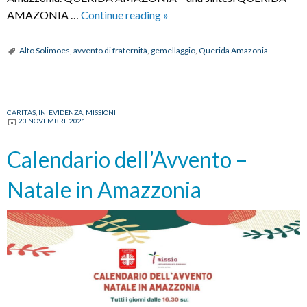
Avvento
AMAZONIA …
Continue reading
»
di
Fraternità
Alto Solimoes
,
avvento di fraternità
,
gemellaggio
,
Querida Amazonia
2021
CARITAS
,
IN_EVIDENZA
,
MISSIONI
23 NOVEMBRE 2021
Calendario dell’Avvento –
Natale in Amazzonia