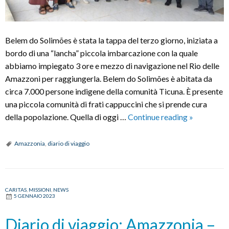
Belem do Solimões è stata la tappa del terzo giorno, iniziata a
bordo di una “lancha” piccola imbarcazione con la quale
abbiamo impiegato 3 ore e mezzo di navigazione nel Rio delle
Amazzoni per raggiungerla. Belem do Solimões è abitata da
circa 7.000 persone indigene della comunità Ticuna. È presente
una piccola comunità di frati cappuccini che si prende cura
Diario
della popolazione. Quella di oggi …
Continue reading
»
di
viaggio:
Amazzonia
,
diario di viaggio
Amazzonia
–
giorno
CARITAS
,
MISSIONI
,
NEWS
3
5 GENNAIO 2023
Diario di viaggio: Amazzonia –