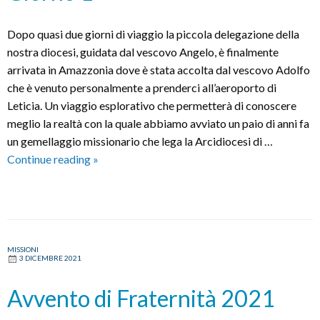
Dopo quasi due giorni di viaggio la piccola delegazione della
nostra diocesi, guidata dal vescovo Angelo, è finalmente
arrivata in Amazzonia dove è stata accolta dal vescovo Adolfo
che è venuto personalmente a prenderci all’aeroporto di
Leticia. Un viaggio esplorativo che permetterà di conoscere
meglio la realtà con la quale abbiamo avviato un paio di anni fa
un gemellaggio missionario che lega la Arcidiocesi di …
Diario
Continue reading
»
di
Viaggio:
Amazzonia
–
Giorno
MISSIONI
3 DICEMBRE 2021
1
Avvento di Fraternità 2021