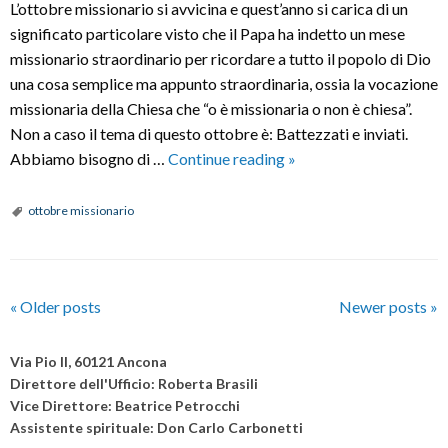
L’ottobre missionario si avvicina e quest’anno si carica di un
significato particolare visto che il Papa ha indetto un mese
missionario straordinario per ricordare a tutto il popolo di Dio
una cosa semplice ma appunto straordinaria, ossia la vocazione
missionaria della Chiesa che “o è missionaria o non è chiesa”.
Non a caso il tema di questo ottobre è: Battezzati e inviati.
Ottobre
Abbiamo bisogno di …
Continue reading
»
missionario
2019
ottobre missionario
P
«
Older posts
Newer posts
»
o
s
Via Pio II, 60121 Ancona
t
Direttore dell'Ufficio: Roberta Brasili
Vice Direttore: Beatrice Petrocchi
N
Assistente spirituale: Don Carlo Carbonetti
a