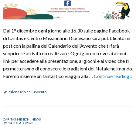
Dal 1° dicembre ogni giorno alle 16.30 sulle pagine Facebook
di Caritas e Centro Missionario Diocesano sarà pubblicato un
post con la pallina del Calendario dell’Avvento che ti farà
scoprire le attività da realizzare. Ogni giorno troverai alcuni
link per accedere alla presentazione, ai giochi e ai video che ti
permetteranno di conoscere le tradizioni del Natale nel mondo.
Ca
Faremo insieme un fantastico viaggio alla …
Continue reading
»
de
–
calendario dell'avvento
Na
in
Am
CARITAS
,
MISSIONI
,
NEWS
14 MAGGIO 2020