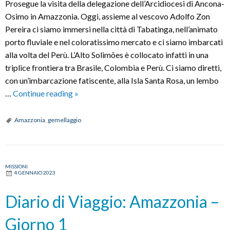
Prosegue la visita della delegazione dell’Arcidiocesi di Ancona-
Osimo in Amazzonia. Oggi, assieme al vescovo Adolfo Zon
Pereira ci siamo immersi nella città di Tabatinga, nell’animato
porto fluviale e nel coloratissimo mercato e ci siamo imbarcati
alla volta del Perù. L’Alto Solimões è collocato infatti in una
triplice frontiera tra Brasile, Colombia e Perù. Ci siamo diretti,
con un’imbarcazione fatiscente, alla Isla Santa Rosa, un lembo
Diario
…
Continue reading
»
di
viaggio:
Amazzonia
,
gemellaggio
Amazzonia
–
giorno
MISSIONI
2
4 GENNAIO 2023
Diario di Viaggio: Amazzonia –
Giorno 1