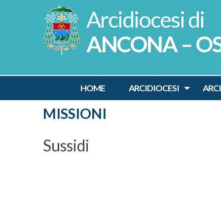
Skip
to
content
ANCONA – O
HOME
ARCIDIOCESI
ARC
MISSIONI
Sussidi